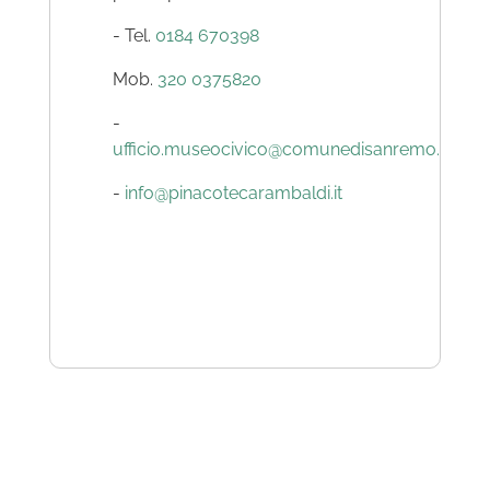
- Tel.
0184 670398
Mob.
320 0375820
-
ufficio.museocivico@comunedisanremo.it
-
info@pinacotecarambaldi.it