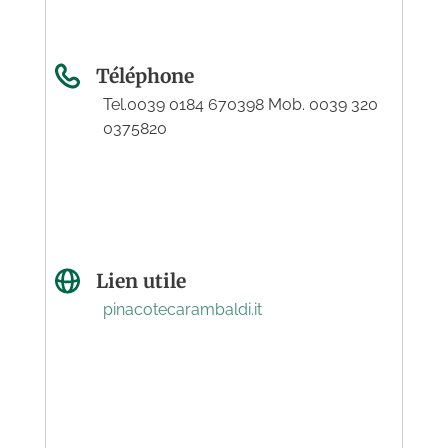
Téléphone
Tel.0039 0184 670398 Mob. 0039 320
0375820
Lien utile
pinacotecarambaldi.it